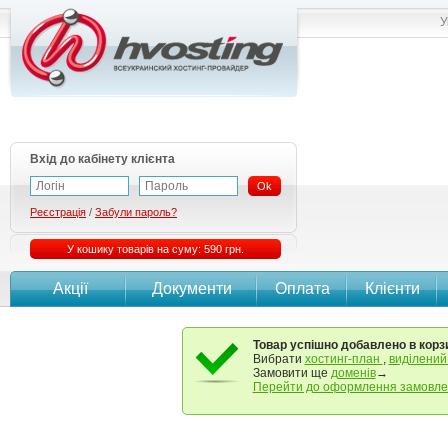
У
Вхід до кабінету клієнта
Ok
Реєстрація
/
Забули пароль?
У кошику товарів на суму: 590 грн.
Акції
Документи
Оплата
Клієнти
Товар успішно добавлено в корз
Вибрати
хостинг-план
,
виділений
Замовити ще
доменів
→
Перейти до оформлення замовл