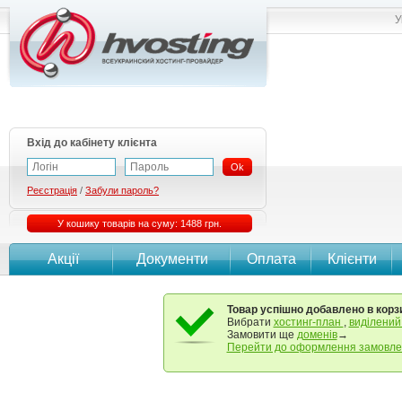
У
Вхід до кабінету клієнта
Ok
Реєстрація
/
Забули пароль?
У кошику товарів на суму: 1488 грн.
Акції
Документи
Оплата
Клієнти
Товар успішно добавлено в корз
Вибрати
хостинг-план
,
виділений
Замовити ще
доменів
→
Перейти до оформлення замовл