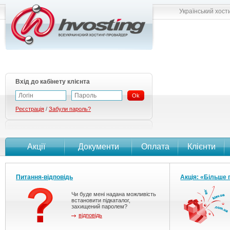
Український хост
Вхід до кабінету клієнта
Ok
Реєстрація
/
Забули пароль?
Акції
Документи
Оплата
Клієнти
Питання-відповідь
Акція: «Більше 
Чи буде мені надана можливість
встановити підкаталог,
захищений паролем?
відповідь