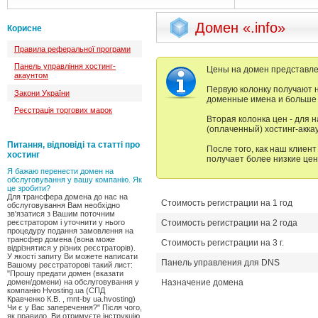
Домен «.info»
Корисне
Правила реферальної програми
Панель управління хостинг-
Цены на домен представлен
акаунтом
Первую колонку получают 
Закони України
доменные имена и больше н
Реєстрація торгових марок
Вторая колонка цен - для 
(оплаченный) хостинг-аккау
Питання, відповіді та статті про
После того, как наш клиент
хостинг
получает более низкие цен
Я бажаю перенести домен на
обслуговування у вашу компанію. Як
це зробити?
Для трансфера домена до нас на
Стоимость регистрации на 1 год
обслуговування Вам необхідно
зв'язатися з Вашим поточним
реєстратором і уточнити у нього
Стоимость регистрации на 2 года
процедуру подання замовлення на
трансфер домена (вона може
Стоимость регистрации на 3 г.
відрізнятися у різних реєстраторів).
У якості запиту Ви можете написати
Панель управления для DNS
Вашому реєстраторові такий лист:
"Прошу предати домен (вказати
домен/домени) на обслуговування у
Назначение домена
компанію Hvosting.ua (СПД
Кравченко К.В. , mnt-by ua.hvosting)
Чи є у Вас заперечення?" Після чого,
як правило, Ви отримуєте інструкцію,