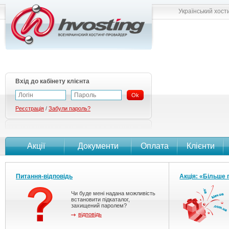
Український хост
Вхід до кабінету клієнта
Ok
Реєстрація
/
Забули пароль?
Акції
Документи
Оплата
Клієнти
Питання-відповідь
Акція: «Більше 
Чи буде мені надана можливість
встановити підкаталог,
захищений паролем?
відповідь