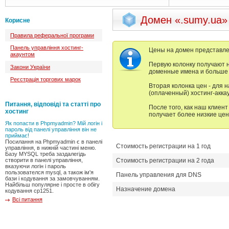
Домен «.sumy.ua»
Корисне
Правила реферальної програми
Панель управління хостинг-
Цены на домен представлен
акаунтом
Первую колонку получают 
Закони України
доменные имена и больше н
Реєстрація торгових марок
Вторая колонка цен - для 
(оплаченный) хостинг-аккау
Питання, відповіді та статті про
После того, как наш клиент
хостинг
получает более низкие цен
Як попасти в Phpmyadmin? Мій логін і
пароль від панелі управління він не
приймає!
Посилання на Phpmyadmin є в панелі
Стоимость регистрации на 1 год
управління, в нижній частині меню.
Базу MYSQL треба заздалегідь
створити в панелі управління,
Стоимость регистрации на 2 года
вказуючи логін і пароль
пользователся mysql, а також ім'я
Панель управления для DNS
бази і кодування за замовчуванням.
Найбільш популярне і просте в обігу
Назначение домена
кодування cp1251.
Всі питання