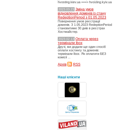
hvosting.kiev.ua ===> hvosting.kyiv.ua
Зміна умов
2023.03.23
відновлення доменів із стану
RedeptionPeriod з 01.05.2023
Повернення умов реєстрації
доменів. З 1.05.2023 RedeptionPeriod
становитиме 30 днів в реєстрах
Хостмайстер.
Оплата через
2023.02.13
термінали Ibox
Друзі, ми додали ще один спосіб
оплати хостингу та доменів:
термінали Ibox. Як оплатити БЕЗ
комісії ...
Архів
RSS
Наші клієнти