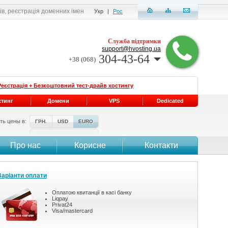
ів, реєстрація доменних імен
Укр
|
Рос
Служба підтримки
support@hvosting.ua
304-43-64
+38 (068)
Реєстрація + Безкоштовний тест-драйв хостингу
стинг
Домени
VPS
Dedicated
ть цены в:
ГРН.
USD
EURO
Про нас
Корисне
Контакти
Варіанти оплати
Оплатою квитанції в касі банку
Liqpay
Privat24
Visa/mastercard