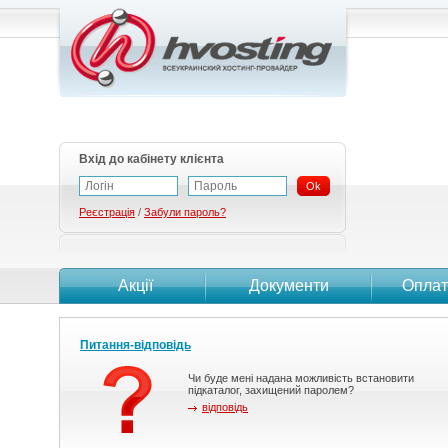
Вхід до кабінету клієнта
Ok
Реєстрація
/
Забули пароль?
Акції
Документи
Оплат
Питання-відповідь
Чи буде мені надана можливість встановити
підкаталог, захищений паролем?
відповідь