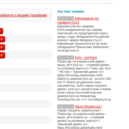
Хостинг новини
орівняти з іншими тарифами
Інформація по
2026.07.08
серверу h114
Шановні клієнти сервера
h114,повідомляємо що сервер
и
тимчасово не працездатний через
вихід з ладу обладнання.На данний
ти
момент аварія ліквідовується і
інформація переноситься на нове
ти
обладнання.Приносимо вибачення
за незручності.
ти
Kyiv - not Kiev
2024.05.08
Переходь на український домен -
ваше_ім'я.kyiv.ua - і отримай домен
за половину вартості ! Тому що: Kyiv
- НЕ Kiev ! Замовляй домен тут:
https://hvosting.ua/domains.html
Вартість домена kyiv.ua - всього 180
грн !!! Увага! ця доменна зона -
синонімічна, тобто зареєструвати
домен .kyiv.ua з аналогічним словом
може тільки поточний власник
домена kiev.ua Наприклад:
hvosting.kiev.ua ===> hvosting.kyiv.ua
Акція kharkiv.ua !
2023.10.16
Харків говорить українською !
Переходь на український домен -
ваше_ім'я.kharkiv.ua - і отримай
домен за половину вартості !
Замовляй домен тут:
https://hvosting.ua/domains.html