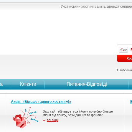
Український хостинг сайтів, аренда сервер
Хо
Отобража
а
Клієнти
Питання-Вiдповiдi
Акція: «Більше гарного хостингу!»
Ваш сайт збільшуеться і йому потрібно більше
місця під пошту, бази данних та файли?
всі акції