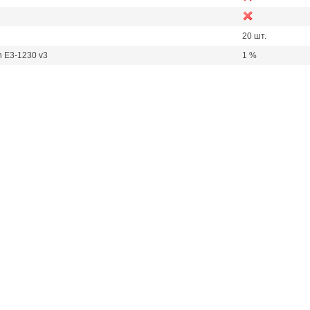
20 шт.
n E3-1230 v3
1 %