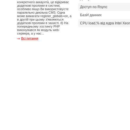
конкретного аккаунта, це відкриває
додаткові проломи в системі,
Доступ по Rsync
особливо якщо Ви використовуєте
паралельно декілька CMS. Одна
БазИ данних
може вимагати register_globals=on, а
в другій при цьому з'являються
додаткові проломи в захисті. б) На
CPU load,% від ядра Intel Xeo
попередньому хостингу PHP
виконувався як модуль web-
сервера, а у нас...
Всі питання