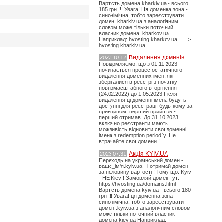
Вартість домена kharkiv.ua - всього
185 грн !!! Увага! Ця доменна зона -
синонімічна, тобто зареєструвати
домен .kharkiv.ua з аналогічним
словом може тільки поточний
власник домена .kharkov.ua
Наприклад: hvosting.kharkov.ua ===>
hvosting.kharkiv.ua
Видалення доменів
2023.10.12
Повідомляємо, що з 01.11.2023
починається процес остаточного
видалення доменних імен, які
зберігалися в реєстрі з початку
повномасштабного вторгнення
(24.02.2022) до 1.05.2023 Після
видалення ці доменні імена будуть
доступні для реєстрації будь-кому за
принципом: перший прийшов -
перший отримав. До 31.10.2023
включно реєстранти мають
можливість відновити свої доменні
імена з redemption period`у! Не
втрачайте свої домени !
Акція KYIV.UA
2023.07.31
Переходь на український домен -
ваше_ім'я.kyiv.ua - і отримай домен
за половину вартості ! Тому що: Kyiv
- НЕ Kiev ! Замовляй домен тут:
https://hvosting.ua/domains.html
Вартість домена kyiv.ua - всього 180
грн !!! Увага! ця доменна зона -
синонімічна, тобто зареєструвати
домен .kyiv.ua з аналогічним словом
може тільки поточний власник
домена kiev.ua Наприклад: