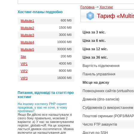
Головна
->
Хостинг
Хостинг-планы подробно
Тариф «Multi
600 Мб
Multisite1
1500 Мб
Multisite2
Цiна за 3 мiс.
3000 Мб
Multisite3
Цiна за 6 мiс.
10000 Мб
Multisite4
Цiна за 12 мiс.
30000 Мб
Multisite5
200 Мб
Site
Цiна за 36 мiс.
4000 Мб
VIP1
Вартість підключення
8000 Мб
VIP2
Панель управління
16000 Мб
VIP3
Місце на диску
Повноцінних сайтів (virtualhos
Питання, відповіді та статті про
хостинг
Доменів (dns-записів)
На іншому хостингу PHP скрипт
працював, у вас не хоче, в чому
Субдоменів (з використанням 
проблема?
Якщо Ви дійсно все налаштували зі
Поштові скриньки (POP3/IMAP
свого боку правильно, можливі 2
варіанти: а) У нас за замовчуванням
Число FTP аккаунтiв
register_globals=off. На це зокрема
лається движок oscommerce. Можна
включити це налаштування для
Доступ по SSH