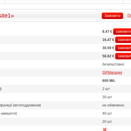
site1»
П
Замовити
8.47 €
замовит
16.47 €
замови
30.59 €
замови
58.82 €
замови
безкоштовно
ISPManager
600 Мб.
t)
2 шт.
30 шт.
функції автоподдоменів)
не обмежено
-аккаунти)
40 шт.
20 шт.