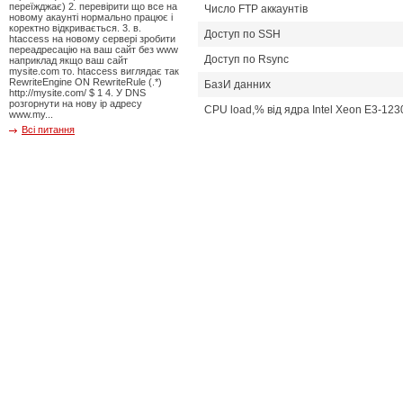
переїжджає) 2. перевірити що все на
Число FTP аккаунтiв
новому акаунті нормально працює і
коректно відкривається. 3. в.
Доступ по SSH
htaccess на новому сервері зробити
переадресацію на ваш сайт без www
Доступ по Rsync
наприклад якщо ваш сайт
mysite.com то. htaccess виглядає так
RewriteEngine ON RewriteRule (.*)
БазИ данних
http://mysite.com/ $ 1 4. У DNS
розгорнути на нову ip адресу
CPU load,% від ядра Intel Xeon E3-123
www.my...
Всі питання