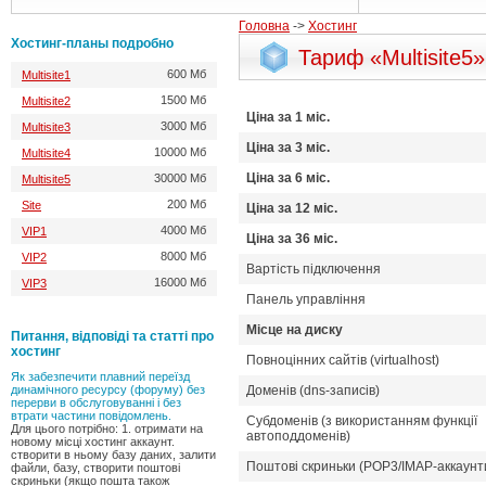
Головна
->
Хостинг
Хостинг-планы подробно
Тариф «Multisite5»
600 Мб
Multisite1
1500 Мб
Multisite2
Цiна за 1 мiс.
3000 Мб
Multisite3
Цiна за 3 мiс.
10000 Мб
Multisite4
Цiна за 6 мiс.
30000 Мб
Multisite5
200 Мб
Site
Цiна за 12 мiс.
4000 Мб
VIP1
Цiна за 36 мiс.
8000 Мб
VIP2
Вартість підключення
16000 Мб
VIP3
Панель управління
Місце на диску
Питання, відповіді та статті про
хостинг
Повноцінних сайтів (virtualhost)
Як забезпечити плавний переїзд
динамічного ресурсу (форуму) без
Доменів (dns-записів)
перерви в обслуговуванні і без
втрати частини повідомлень.
Субдоменів (з використанням функції
Для цього потрібно: 1. отримати на
автоподдоменів)
новому місці хостинг аккаунт.
створити в ньому базу даних, залити
Поштові скриньки (POP3/IMAP-аккаунт
файли, базу, створити поштові
скриньки (якщо пошта також