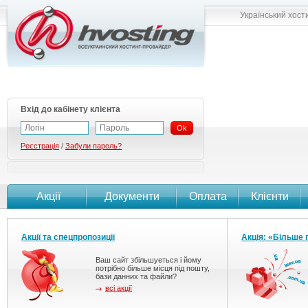
Український хост
Вхід до кабінету клієнта
Ok
Реєстрація
/
Забули пароль?
Акції
Документи
Оплата
Клієнти
Акції та спецпропозиції
Акція: «Більше 
Ваш сайт збільшуеться і йому
потрібно більше місця під пошту,
бази данних та файли?
всі акції