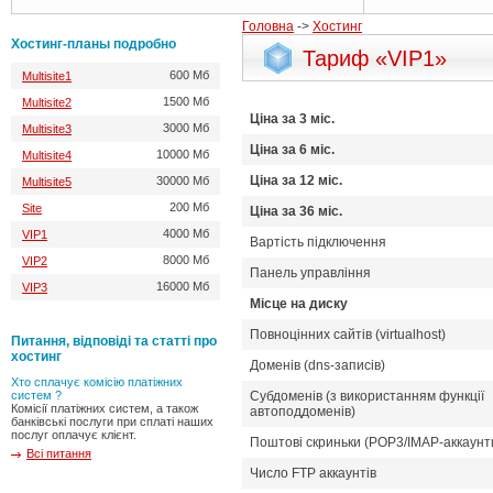
Головна
->
Хостинг
Хостинг-планы подробно
Тариф «VIP1»
600 Мб
Multisite1
1500 Мб
Multisite2
Цiна за 3 мiс.
3000 Мб
Multisite3
Цiна за 6 мiс.
10000 Мб
Multisite4
Цiна за 12 мiс.
30000 Мб
Multisite5
200 Мб
Site
Цiна за 36 мiс.
4000 Мб
VIP1
Вартість підключення
8000 Мб
VIP2
Панель управління
16000 Мб
VIP3
Місце на диску
Повноцінних сайтів (virtualhost)
Питання, відповіді та статті про
хостинг
Доменів (dns-записів)
Хто сплачує комісію платіжних
систем ?
Субдоменів (з використанням функції
Комісії платіжних систем, а також
автоподдоменів)
банківські послуги при сплаті наших
послуг оплачує клієнт.
Поштові скриньки (POP3/IMAP-аккаунт
Всі питання
Число FTP аккаунтiв