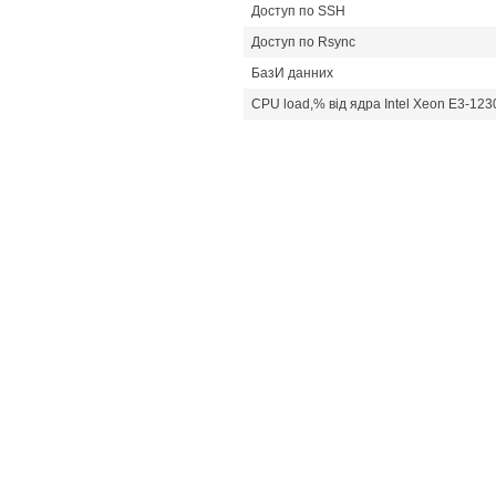
Доступ по SSH
Доступ по Rsync
БазИ данних
CPU load,% від ядра Intel Xeon E3-123