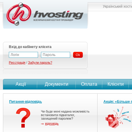
Український хост
Вхід до кабінету клієнта
Ok
Реєстрація
/
Забули пароль?
Акції
Документи
Оплата
Клієнти
Питання-відповідь
Акція: «Більше 
Чи буде мені надана можливість
встановити підкаталог,
захищений паролем?
відповідь