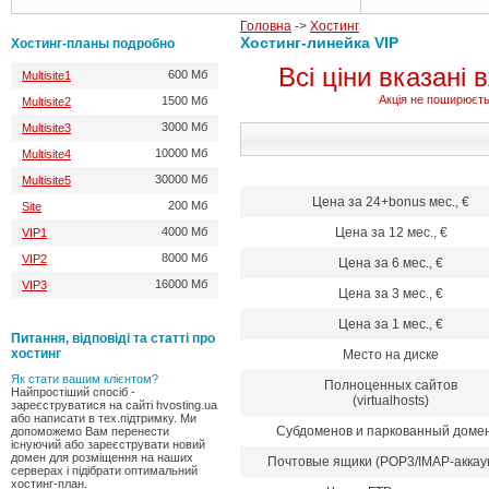
Головна
->
Хостинг
Хостинг-линейка VIP
Хостинг-планы подробно
Всі ціни вказані
600 Мб
Multisite1
Акція не поширюєтьс
1500 Мб
Multisite2
3000 Мб
Multisite3
10000 Мб
Multisite4
30000 Мб
Multisite5
Цена за 24+bonus мес., €
200 Мб
Site
4000 Мб
Цена за 12 мес., €
VIP1
8000 Мб
VIP2
Цена за 6 мес., €
16000 Мб
VIP3
Цена за 3 мес., €
Цена за 1 мес., €
Питання, відповіді та статті про
хостинг
Место на диске
Як стати вашим клієнтом?
Полноценных сайтов
Найпростіший спосіб -
(virtualhosts)
зареєструватися на сайті hvosting.ua
або написати в тех.підтримку. Ми
Субдоменов и паркованный доме
допоможемо Вам перенести
існуючий або зареєструвати новий
домен для розміщення на наших
Почтовые ящики (POP3/IMAP-аккау
серверах і підібрати оптимальний
хостинг-план.