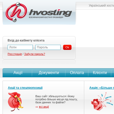
Український хост
Вхід до кабінету клієнта
Ok
Реєстрація
/
Забули пароль?
Акції
Документи
Оплата
Клієнти
Акції та спецпропозиції
Акція: «Більше 
Ваш сайт збільшуеться і йому
потрібно більше місця під пошту,
бази данних та файли?
всі акції