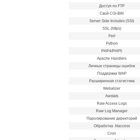
Доступ по FTP
Свой CGI-BIN
Server Side Includes (SSI)
SSL (https)
Perl
Python
PHP4/PHP5
Apache Handlers
Личные страницы ошибок
Поддержка WAP
Расширенная статистика
Webalizer
Awstats
Raw Access Logs
Raw Log Manager
Паролирование директорий
Обработка .htaccess
Cron