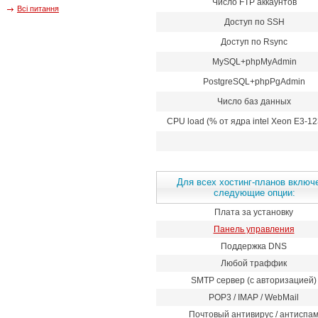
Число FTP аккаунтов
Всі питання
Доступ по SSH
Доступ по Rsync
MySQL+phpMyAdmin
PostgreSQL+phpPgAdmin
Число баз данных
CPU load (% от ядра intel Xeon E3-12
Для всех хостинг-планов включ
следующие опции:
Плата за установку
Панель управления
Поддержка DNS
Любой траффик
SMTP сервер (с авторизацией)
POP3 / IMAP / WebMail
Почтовый антивирус / антиспа