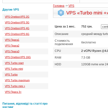
Головна
->
VPS
Другие VPS
VPS «Turbo mini +
VPS OneboxVPS 2G
VPS OneboxVPS 3G
Цена за 1 мес.
752 грн.
VPS OneboxVPS 4G
Описание
средний между turbo
VPS OneboxVPS 6G
VPS Прага1
Стоимость
бесплатно
подключения
VPS Прага2
CPU
2 vCPU Ryzen @4.
VPS Прага3
VPS OneboxVPS 16G
RAM
7,5 GB
VPS Turbo start
HDD
120GB nvme или 2
VPS Turbo mini
VPS Turbo
VPS Turbo maximum
VPS Turbo mini +
VPS Прага 3+
Питання, відповіді та статті про
хостинг