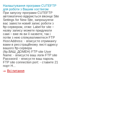
Налаштування програми CUTEFTP
для роботи з Вашим хостінгом
При запуску програми CUTEFTP
автоматично відкриється віконце Site
Settings for New Site, запрошуючи
вас завести новий запис роботи з
ftp-сервером, отже: Label for site –
назву запису можете придумати
самі – вже як ви її назвете, так і
потім з нею спілкуватиметеся FTP
Host Address: - вписуєте отриманrу
вами в реєстраційному листі адресу
вашого ftp-сервера
(ftp.ВАШ_ДОМЕН) FTP site User
Name: - вписуєте ваш логін FTP site
Password: - вписуєте ваш пароль
FTP site connection port: - ставите 21
порт Н...
Всі питання