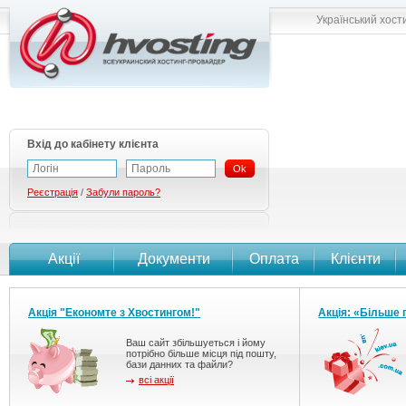
Український хост
Вхід до кабінету клієнта
Ok
Реєстрація
/
Забули пароль?
Акції
Документи
Оплата
Клієнти
Акція "Економте з Хвостингом!"
Акція: «Більше 
Ваш сайт збільшуеться і йому
потрібно більше місця під пошту,
бази данних та файли?
всі акції