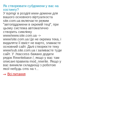
Як створювати субдомени у вас на
хостингу?
У ispmgr в розділі www-домени для
вашого основного віртуалхоста
site.com.ua включаєте режим
"автопіддомени в окремій теці", при
цьому система автоматично
створить симлінку
www/www.site.com.ua ->
www/site.com.ua Це не окрема тека, і
видаляти її вміст не варто, зламаєте
основний сайт. Далі створюєте теку
www/sub.site.com.ua і заливаєте туди
сайт. У .htaccess бажано додати
рядок Rewritebase /, якщо у вас там
описані правила mod_rewrite. Якщо у
вас виникли складнощі з роботою
якої-небудь cms на т...
Всі питання