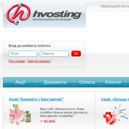
Український хост
Вхід до кабінету клієнта
Ok
Реєстрація
/
Забули пароль?
Акції
Документи
Оплата
Клієнти
Акція "Економте з Хвостингом!"
Акція: «Більше 
Ваш сайт збільшуеться і йому
потрібно більше місця під пошту,
бази данних та файли?
всі акції