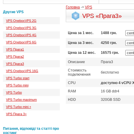
Головна
->
VPS
Другие VPS
VPS «Прага3»
VPS OneboxVPS 2G
VPS OneboxVPS 3G
Цена за 1 мес.
1488 грн.
VPS OneboxVPS 4G
VPS OneboxVPS 6G
Цена за 3 мес.
4250 грн.
VPS Прага1
Цена за 12 мес.
16575 грн.
VPS Прага2
Описание
Прага3
VPS Прага3
Стоимость
VPS OneboxVPS 16G
бесплатно
подключения
VPS Turbo start
CPU
доступно 4 vCPU X
VPS Turbo mini
RAM
16 GB ddr4
VPS Turbo
HDD
320GB SSD
VPS Turbo maximum
VPS Turbo mini +
VPS Прага 3+
Питання, відповіді та статті про
хостинг